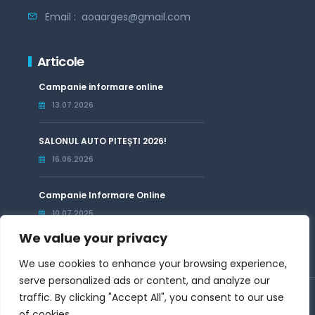
Email :
aoaarges@gmail.com
Articole
Campanie informare online
13.07.2026
SALONUL AUTO PITEȘTI 2026!
16.06.2026
Campanie Informare Online
10.07.2025
We value your privacy
We use cookies to enhance your browsing experience,
serve personalized ads or content, and analyze our
traffic. By clicking "Accept All", you consent to our use
© Copyright 2020 Theme Made With ♥ By dropletthemes
of cookies.