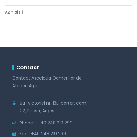
Achizitii
Contact
Contact Asociatia Oamenilor de
Afaceri Arges
Str. Victoriei nr. 13B, parter, cam.
02, Pitesti, Arges
Phone :
+40 248 219 299
Fax :
+40 248 219 299