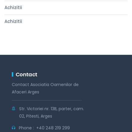
Achizitii
Achizitii
Contact
Contact Asociatia Oamenilor de
Afaceri Arges
Str. Victoriei nr. 13B, parter, cam.
02, Pitesti, Arges
Phone :
+40 248 219 299