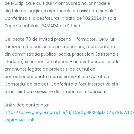
de Multiplicare cu titlul “Promovarea noilor modele
digitale de ingrijire, in sectoarele de asistenta sociala”.
Conferinta s-a desfasurat in data de 1.02.2024 in sala
Topaz a hotelului RAMADA din Pitesti.
Cei peste 70 de invitati prezenti – formatori, ONG-uri
furnizoare de cursuri de perfectionare, reprezentanti
din administratia publica locala, practicieni (asistenti si
studenti) si oameni de afaceri – au avut ocazia sa afle
amanunte legate de proiect si de cursul de
perfectionare pentru domeniul vizat, dezvoltat de
Consortiul de proiect. Conferinta a fost interactiva si s-
a incheiat cu o sesiune de intrebari si raspunsuri.
Link video conferinta:
https://drive.google.com/file/d/1Dr8CgHPXF8jxMD7wZ1dqWf
usp=drive_link