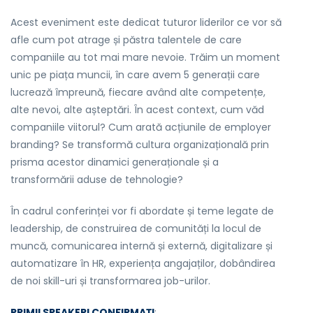
Acest eveniment este dedicat tuturor liderilor ce vor să
afle cum pot atrage și păstra talentele de care
companiile au tot mai mare nevoie. Trăim un moment
unic pe piața muncii, în care avem 5 generații care
lucrează împreună, fiecare având alte competențe,
alte nevoi, alte așteptări. În acest context, cum văd
companiile viitorul? Cum arată acțiunile de employer
branding? Se transformă cultura organizațională prin
prisma acestor dinamici generaționale și a
transformării aduse de tehnologie?
În cadrul conferinței vor fi abordate și teme legate de
leadership, de construirea de comunități la locul de
muncă, comunicarea internă și externă, digitalizare și
automatizare în HR, experiența angajaților, dobândirea
de noi skill-uri și transformarea job-urilor.
PRIMII SPEAKERI CONFIRMAȚI
: