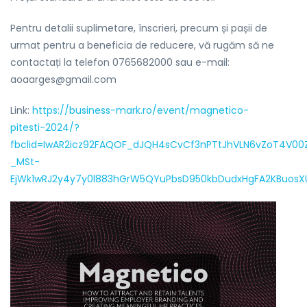
Pentru detalii suplimetare, înscrieri, precum și pașii de
urmat pentru a beneficia de reducere, vă rugăm să ne
contactați la telefon 0765682000 sau e-mail:
aoaarges@gmail.com
Link:
https://business-mark.ro/event/magnetico-
pitesti-2024/?
fbclid=IwAR2icz92FAQOF_dJQH4sCvCf3nPTtJhVLN6vZoT4V0
_MSt-
EjWk1wRJ2y4y7y0l883hGrW5QYuPbsD950kbDudxHgFA2KBuos