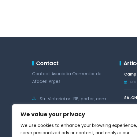
Contact
Artic
Contact Asociatia Oamenilor de
Campa
Afaceri Arges
13.
SALONU
Str. Victoriei nr. 13B, parter, cam.
16.
02, Pitesti, Arges
We value your privacy
Phone :
+40 248 219 299
Campa
We use cookies to enhance your browsing experience,
Fax :
+40 248 219 299
10.
serve personalized ads or content, and analyze our