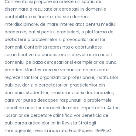
Conferinta isi propune sa creeze un spatiu de
diseminare a rezultatelor cercetarii in domeniile
contabilitate si finante, dar si in domenii
interdisciplinare, de mare interes atat pentru mediul
academic, cat si pentru practicieni, o platforma de
dezbatere a problemelor si provocarilor acestor
domenii. Conferinta reprezinta o oportunitate
semnificativa de cunoastere si dezvoltare in acest
domeniu, pe baza cercetarilor si exemplelor de buna
practica. Manifestarea se va bucura de prezenta
reprezentantilor organizatiilor profesionale, institutiilor
publice, dar si a cercetatorilor, practicienilor din
domeniu, studentilor, masteranzilor si doctoranzilor,
care vor putea descoperi raspunsuri la problemele
specifice acestor domenii de mare importanta. Autorii
lucrarilor de cercetare stiintifica vor beneficia de
publicarea articolelor lor in Revista Strategii
manageriale, revista indexata EconPapers IRePEcO,