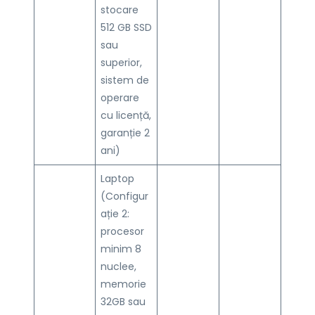
stocare
512 GB SSD
sau
superior,
sistem de
operare
cu licență,
garanție 2
ani)
Laptop
(Configur
ație 2:
procesor
minim 8
nuclee,
memorie
32GB sau